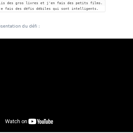
lis des gros livres et j'en fais des petits films. 

je fais des défis débiles qui sont intelligents.
ésentation du défi :