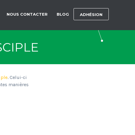
NOUS CONTACTER
BLOG
ADHÉSION
SCIPLE
iple
. Celui-ci
entes manières