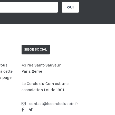
SIÈGE SOCIAL
 vous
43 rue Saint-Sauveur
 à
cette
Paris 2ème
re page
Le Cercle du Coin est une
association Loi de 1901.
contact@lecercleducoin.fr