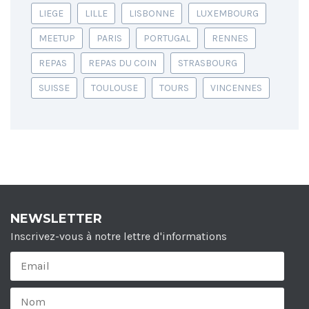
LIEGE
LILLE
LISBONNE
LUXEMBOURG
MEETUP
PARIS
PORTUGAL
RENNES
REPAS
REPAS DU COIN
STRASBOURG
SUISSE
TOULOUSE
TOURS
VINCENNES
NEWSLETTER
Inscrivez-vous à notre lettre d'informations