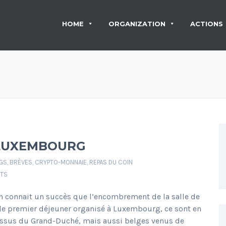
HOME
ORGANIZATION
ACTIONS
 LUXEMBOURG
GS
,
BRÈVES
,
CRYPTO-MONNAIE
,
REPAS DU COIN
TS
 connait un succès que l’encombrement de la salle de
 le premier déjeuner organisé à Luxembourg, ce sont en
t issus du Grand-Duché, mais aussi belges venus de