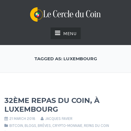
MENU
TAGGED AS: LUXEMBOURG
32ÈME REPAS DU COIN, À
LUXEMBOURG
21 MARCH 2018
JACQUES FAVIER
BITCOIN
,
BLOGS
,
BRÈVES
,
CRYPTO-MONNAIE
,
REPAS DU COIN