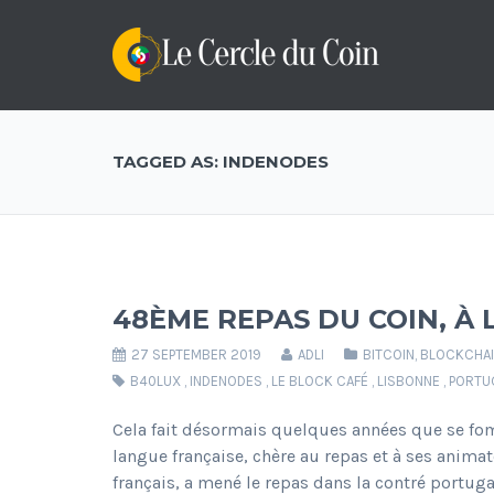
TAGGED AS: INDENODES
48ÈME REPAS DU COIN, À
27 SEPTEMBER 2019
ADLI
BITCOIN
,
BLOCKCHA
B40LUX
,
INDENODES
,
LE BLOCK CAFÉ
,
LISBONNE
,
PORTU
Cela fait désormais quelques années que se fo
langue française, chère au repas et à ses anima
français, a mené le repas dans la contré portuga