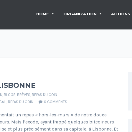
HOME
ORGANIZATION
ACTIONS
 LISBONNE
IN
,
BLOGS
,
BRÈVES
,
REPAS DU COIN
GAL
,
REPAS DU COIN
0 COMMENTS
mentait un repas « hors-les-murs » de notre douce
teurs. Mais l’exode, ayant frappé quelques bitcoineurs
ise et plus précisément dans sa capitale, à Lisbonne. Et