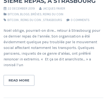
51ÈME REPAS, À STRASBOURG
22 DECEMBER 2019
JACQUES FAVIER
BITCOIN
,
BLOGS
,
BRÈVES
,
REPAS DU COIN
BITCOIN
,
REPAS DU COIN
,
STRASBOURG
0 COMMENTS
Noël oblige, pourrait-on dire… retour à Strasbourg pour
ce dernier repas de l’année. Son organisation a été
évidemment quelque peu troublée par le mouvement
social affectant notamment les transports. Quelques
parisiens, inquiets de ce genre d’aléas, ont préféré
renoncer in extremis. « Et ça se dit anarchiste… » a
ironisé l’un
READ MORE