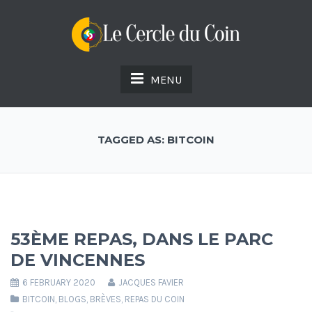
MENU
TAGGED AS: BITCOIN
53ÈME REPAS, DANS LE PARC
DE VINCENNES
6 FEBRUARY 2020
JACQUES FAVIER
BITCOIN
,
BLOGS
,
BRÈVES
,
REPAS DU COIN