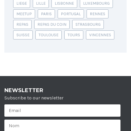
LIEGE
LILLE
LISBONNE
LUXEMBOURG
MEETUP
PARIS
PORTUGAL
RENNES
REPAS
REPAS DU COIN
STRASBOURG
SUISSE
TOULOUSE
TOURS
VINCENNES
NEWSLETTER
Subscribe to our newsletter