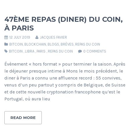
47ÈME REPAS (DINER) DU COIN,
À PARIS
12 JULY 2019
JACQUES FAVIER
BITCOIN
,
BLOCKCHAIN
,
BLOGS
,
BRÈVES
,
REPAS DU COIN
BITCOIN
,
LIBRA
,
PARIS
,
REPAS DU COIN
0 COMMENTS
Évènement « hors format » pour terminer la saison. Après
le déjeuner presque intime à Mons le mois précédent, le
diner à Paris a connu une affluence record : 55 convives,
venus d’un peu partout y compris de Belgique, de Suisse
et de cette nouvelle cryptonation francophone qu’est le
Portugal, où aura lieu
READ MORE