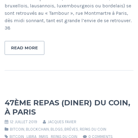
bruxellois, lausannois, luxembourgeois ou bordelais) se
sont retrouvés au « Tambour », rue Montmartre à Paris,
dès midi sonnant, tant est grande l’envie de se retrouver.
38
READ MORE
47ÈME REPAS (DINER) DU COIN,
À PARIS
12 JUILLET 2019
JACQUES FAVIER
BITCOIN
,
BLOCKCHAIN
,
BLOGS
,
BRÈVES
,
REPAS DU COIN
BITCOIN
,
LIBRA
,
PARIS
,
REPAS DU COIN
0 COMMENTS