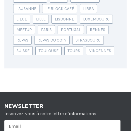
LAUSANNE
LE BLOCK CAFÉ
LIBRA
LIEGE
LILLE
LISBONNE
LUXEMBOURG
MEETUP
PARIS
PORTUGAL
RENNES
REPAS
REPAS DU COIN
STRASBOURG
SUISSE
TOULOUSE
TOURS
VINCENNES
NEWSLETTER
Inscrivez-vous à notre lettre d'informations