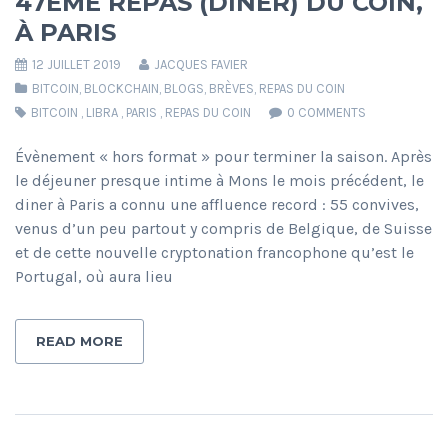
47ÈME REPAS (DINER) DU COIN,
À PARIS
12 JUILLET 2019
JACQUES FAVIER
BITCOIN
,
BLOCKCHAIN
,
BLOGS
,
BRÈVES
,
REPAS DU COIN
BITCOIN
,
LIBRA
,
PARIS
,
REPAS DU COIN
0 COMMENTS
Évènement « hors format » pour terminer la saison. Après
le déjeuner presque intime à Mons le mois précédent, le
diner à Paris a connu une affluence record : 55 convives,
venus d’un peu partout y compris de Belgique, de Suisse
et de cette nouvelle cryptonation francophone qu’est le
Portugal, où aura lieu
READ MORE