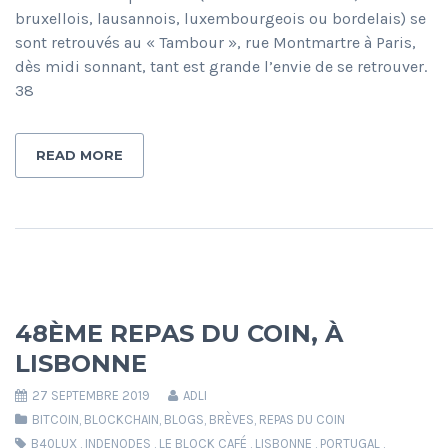
bruxellois, lausannois, luxembourgeois ou bordelais) se
sont retrouvés au « Tambour », rue Montmartre à Paris,
dès midi sonnant, tant est grande l’envie de se retrouver.
38
READ MORE
48ÈME REPAS DU COIN, À
LISBONNE
27 SEPTEMBRE 2019
ADLI
BITCOIN
,
BLOCKCHAIN
,
BLOGS
,
BRÈVES
,
REPAS DU COIN
B40LUX
,
INDENODES
,
LE BLOCK CAFÉ
,
LISBONNE
,
PORTUGAL
,