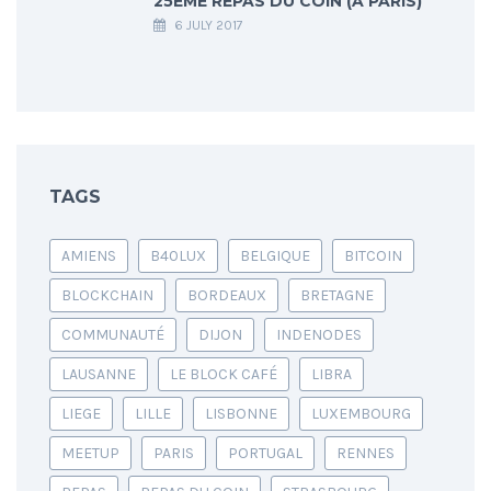
25ÈME REPAS DU COIN (À PARIS)
6 JULY 2017
TAGS
AMIENS
B40LUX
BELGIQUE
BITCOIN
BLOCKCHAIN
BORDEAUX
BRETAGNE
COMMUNAUTÉ
DIJON
INDENODES
LAUSANNE
LE BLOCK CAFÉ
LIBRA
LIEGE
LILLE
LISBONNE
LUXEMBOURG
MEETUP
PARIS
PORTUGAL
RENNES