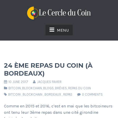
MENU
24 ÈME REPAS DU COIN (À
BORDEAUX)
10 JUNE 2017
JACQUES FAVIER
BITCOIN
,
BLOCKCHAIN
,
BLOGS
,
BRÈVES
,
REPAS DU COIN
BITCOIN
,
BLOCKCHAIN
,
BORDEAUX
,
REPAS
0 COMMENTS
Comme en 2015 et 2016, c’est en mai que les bitcoineurs
ont tenu leur 3ème repas dans une cité girondine