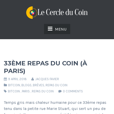
MENU
33ÈME REPAS DU COIN (À
PARIS)
9 APRIL 2018
JACQUES FAVIER
BITCOIN
,
BLOGS
,
BRÈVES
,
REPAS DU COIN
BITCOIN
,
PARIS
,
REPAS DU COIN
0 COMMENTS
Temps gris mais chaleur humaine pour ce 33ème repas
tenu dans la petite rue Marie Stuart, qui sert un peu de