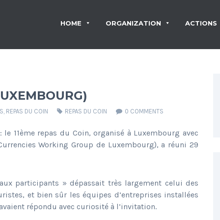
HOME
ORGANIZATION
ACTIONS
 LUXEMBOURG)
S
,
REPAS DU COIN
REPAS DU COIN
0 COMMENTS
 : le 11ème repas du Coin, organisé à Luxembourg avec
l Currencies Working Group de Luxembourg), a réuni 29
aux participants » dépassait très largement celui des
istes, et bien sûr les équipes d’entreprises installées
vaient répondu avec curiosité à l’invitation.