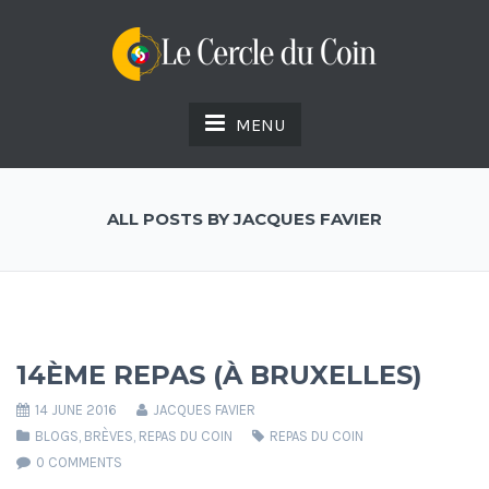
MENU
ALL POSTS BY JACQUES FAVIER
14ÈME REPAS (À BRUXELLES)
14 JUNE 2016
JACQUES FAVIER
BLOGS
,
BRÈVES
,
REPAS DU COIN
REPAS DU COIN
0 COMMENTS