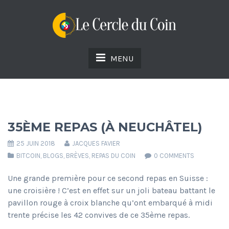
MENU
35ÈME REPAS (À NEUCHÂTEL)
25 JUIN 2018
JACQUES FAVIER
BITCOIN
,
BLOGS
,
BRÈVES
,
REPAS DU COIN
0 COMMENTS
Une grande première pour ce second repas en Suisse :
une croisière ! C’est en effet sur un joli bateau battant le
pavillon rouge à croix blanche qu’ont embarqué à midi
trente précise les 42 convives de ce 35ème repas.