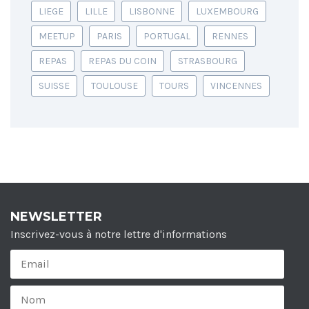
LIEGE
LILLE
LISBONNE
LUXEMBOURG
MEETUP
PARIS
PORTUGAL
RENNES
REPAS
REPAS DU COIN
STRASBOURG
SUISSE
TOULOUSE
TOURS
VINCENNES
NEWSLETTER
Inscrivez-vous à notre lettre d'informations