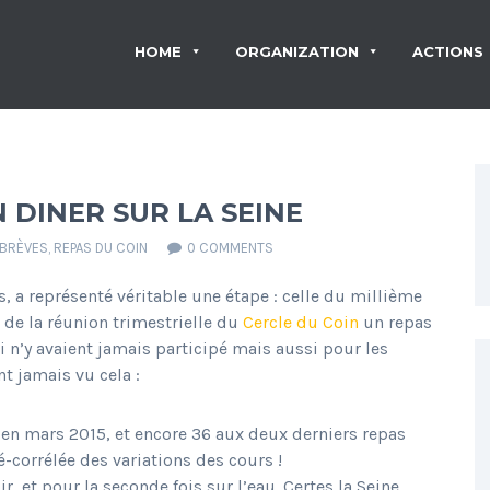
HOME
ORGANIZATION
ACTIONS
N DINER SUR LA SEINE
BRÈVES
,
REPAS DU COIN
0 COMMENTS
s, a représenté véritable une étape : celle du millième
e de la réunion trimestrielle du
Cercle du Coin
un repas
ui n’y avaient jamais participé mais aussi pour les
nt jamais vu cela :
2 en mars 2015, et encore 36 aux deux derniers repas
-corrélée des variations des cours !
r, et pour la seconde fois sur l’eau. Certes la Seine