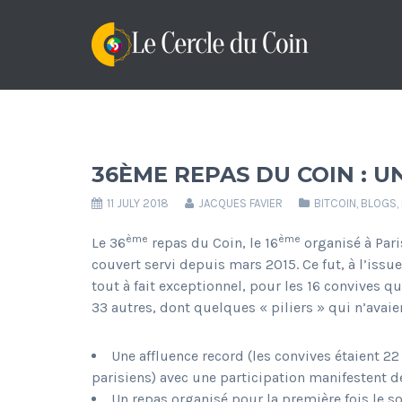
36ÈME REPAS DU COIN : U
11 JULY 2018
JACQUES FAVIER
BITCOIN
,
BLOGS
,
ème
ème
Le 36
repas du Coin, le 16
organisé à Pari
couvert servi depuis mars 2015. Ce fut, à l’issu
tout à fait exceptionnel, pour les 16 convives q
33 autres, dont quelques « piliers » qui n’avaie
Une affluence record (les convives étaient 2
parisiens) avec une participation manifestent dé
Un repas organisé pour la première fois le soi